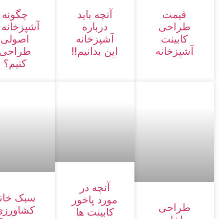
قیمت
آنچه باید
چگونه
طراحی
درباره
آشپزخانه 
کابینت
آشپزخانه
اصولی
آشپزخانه
اپن بدانیم!!
طراحی
کنیم؟
آنچه در
سبک خان
مورد پاخور
طراحی
کشاورزی
کابینت ها