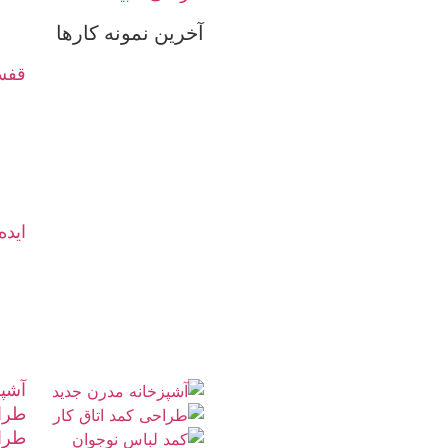
آخرین نمونه کارها
قفسه
ایده
آشپز
طراح
طرا