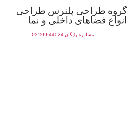
گروه طراحی پلنرس طراحی
انواع فضاهای داخلی و نما
مشاوره رایگان:02126644024