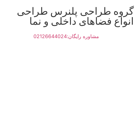
گروه طراحی پلنرس طراحی
انواع فضاهای داخلی و نما
مشاوره رایگان:02126644024