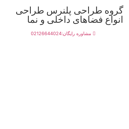
گروه طراحی پلنرس طراحی
انواع فضاهای داخلی و نما
مشاوره رایگان:02126644024