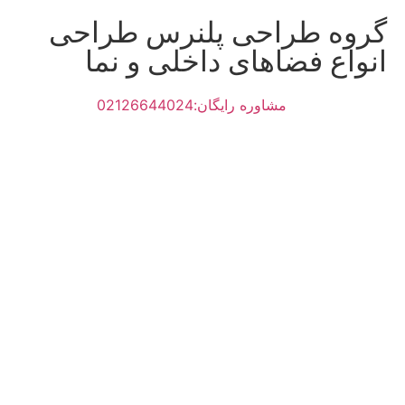
گروه طراحی پلنرس طراحی
انواع فضاهای داخلی و نما
مشاوره رایگان:02126644024