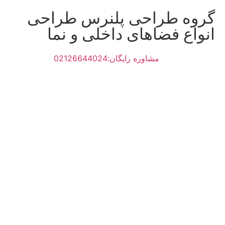
گروه طراحی پلنرس طراحی
انواع فضاهای داخلی و نما
مشاوره رایگان:02126644024