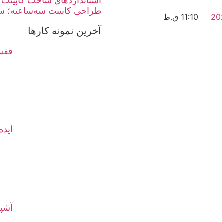
استانداردهای ساخت کابینت 
طراحی کابینت سه‌ساعته؛ سر
11:10 ق.ظ
آخرین نمونه کارها
قفسه
ایده
آشپز