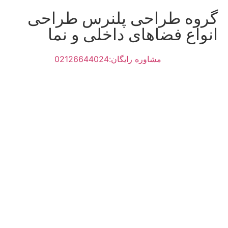
گروه طراحی پلنرس طراحی
انواع فضاهای داخلی و نما
مشاوره رایگان:02126644024