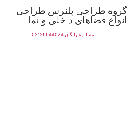
گروه طراحی پلنرس طراحی
انواع فضاهای داخلی و نما
مشاوره رایگان:02126644024