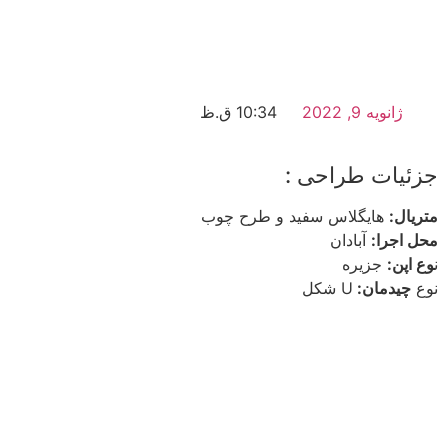
ژانویه 9, 2022
10:34 ق.ظ
جزئیات طراحی :
متریال:
هایگلاس سفید و طرح چوب
محل اجرا:
آبادان
ن
وع اپن:
جزیره
نوع
چیدمان:
U شکل