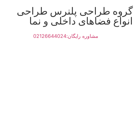
گروه طراحی پلنرس طراحی
انواع فضاهای داخلی و نما
مشاوره رایگان:02126644024