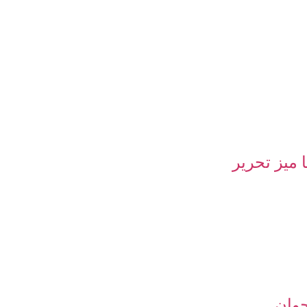
 میز تحریر
وان