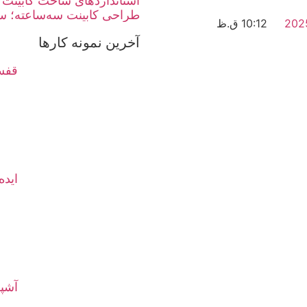
استانداردهای ساخت کابینت 
طراحی کابینت سه‌ساعته؛ سر
10:12 ق.ظ
آخرین نمونه کارها
قفسه
ایده
آشپز