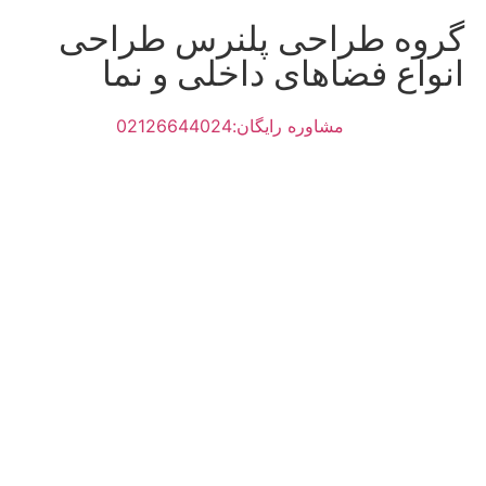
گروه طراحی پلنرس طراحی
انواع فضاهای داخلی و نما
مشاوره رایگان:02126644024