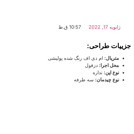
ژانویه 17, 2022
10:57 ق.ظ
جزییات طراحی:
متریال:
ام دی اف رنگ شده پولیشی
محل اجرا:
دزفول
نوع اپن:
نداره
نوع چیدمان:
سه طرفه