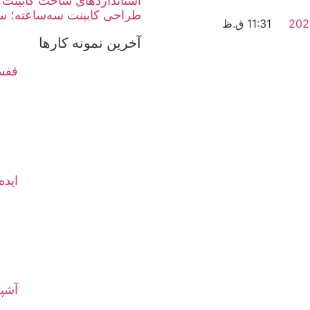
استانداردهای ساخت کابینت 
طراحی کابینت سه‌ساعته؛ سر
11:31 ق.ظ
آخرین نمونه کارها
قفسه
ایده
آشپز