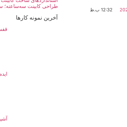
استانداردهای ساخت کابینت 
طراحی کابینت سه‌ساعته؛ سر
12:32 ب.ظ
آخرین نمونه کارها
قفسه
ایده
آشپز