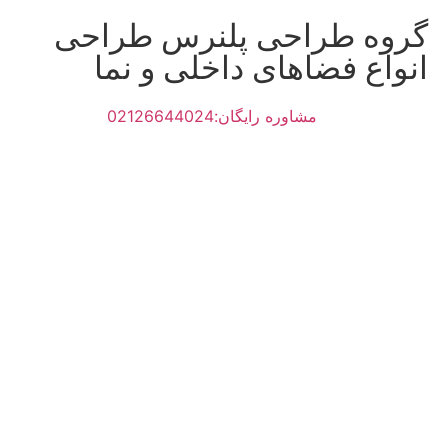
گروه طراحی پلنرس طراحی
انواع فضاهای داخلی و نما
مشاوره رایگان:02126644024