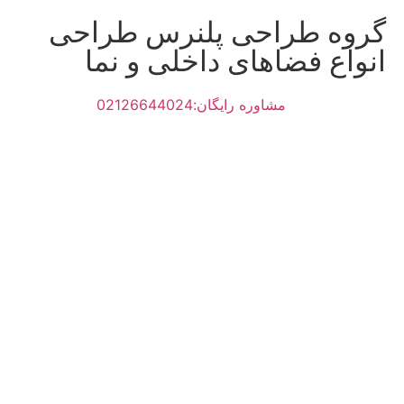
گروه طراحی پلنرس طراحی
انواع فضاهای داخلی و نما
مشاوره رایگان:02126644024