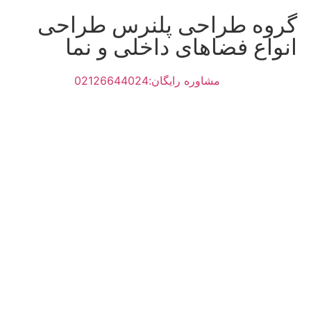
گروه طراحی پلنرس طراحی
انواع فضاهای داخلی و نما
مشاوره رایگان:02126644024