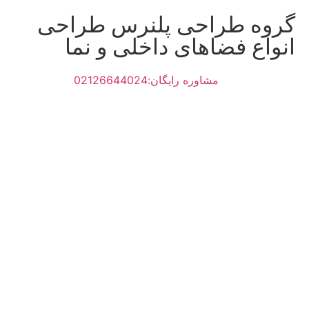
گروه طراحی پلنرس طراحی
انواع فضاهای داخلی و نما
مشاوره رایگان:02126644024